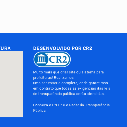
TURA
DESENVOLVIDO POR CR2
Muito mais que
criar site
ou
sistema para
prefeituras
! Realizamos
uma
assessoria
completa, onde garantimos
em contrato que todas as exigências das
leis
de transparência pública
serão atendidas.
Conheça o
PNTP
e o
Radar da Transparência
Pública