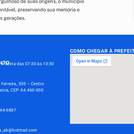
gulhoso de suas origens, o município
entável, preservando sua memória e
s gerações.
COMO CHEGAR À PREFEI
NTO
à Sexta das 07:30 às 13:30
O
 Ferreira, 555 – Centro
anca, CEP: 64.460-000
944-6887
ia_ab@hotmail.com