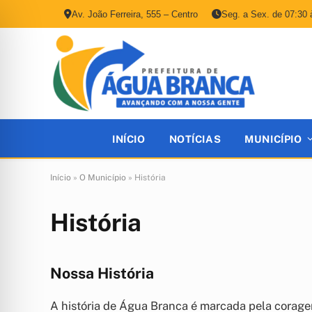
Av. João Ferreira, 555 – Centro
Seg. a Sex. de 07:30 
INÍCIO
NOTÍCIAS
MUNICÍPIO
Início
»
O Município
»
História
História
Nossa História
A história de Água Branca é marcada pela coragem