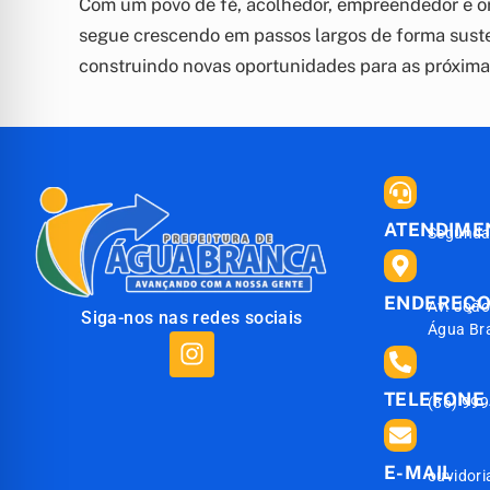
Com um povo de fé, acolhedor, empreendedor e or
segue crescendo em passos largos de forma sust
construindo novas oportunidades para as próxima
ATENDIME
Segunda 
ENDEREÇ
Av. João
Siga-nos nas redes sociais
Água Br
TELEFONE
(86) 99
E-MAIL
ouvidor