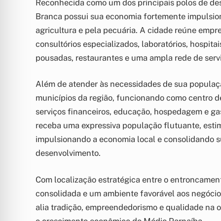
Reconhecida como um dos principais polos de de
Branca possui sua economia fortemente impulsion
agricultura e pela pecuária. A cidade reúne empre
consultórios especializados, laboratórios, hospita
pousadas, restaurantes e uma ampla rede de servi
Além de atender às necessidades de sua populaçã
municípios da região, funcionando como centro d
serviços financeiros, educação, hospedagem e gas
receba uma expressiva população flutuante, esti
impulsionando a economia local e consolidando s
desenvolvimento.
Com localização estratégica entre o entroncamen
consolidada e um ambiente favorável aos negóci
alia tradição, empreendedorismo e qualidade na of
o crescimento econômico do Médio Parnaíba.