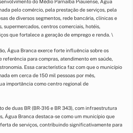
senvolvimento do Médio Parnaíba Piauiense, Água
ada pelo comércio, pela prestação de serviços, pela
sas de diversos segmentos, rede bancária, clínicas e
is, supermercados, centros comerciais, hotéis,
ços que fortalece a geração de emprego e renda. \
o, Água Branca exerce forte influência sobre os
e referência para compras, atendimento em saúde,
tronomia. Essa característica faz com que o município
mada em cerca de 150 mil pessoas por mês,
ua importância como centro regional de
to de duas BR (BR-316 e BR 343), com infraestrutura
os, Água Branca destaca-se como um município que
erta de serviços, contribuindo significativamente para