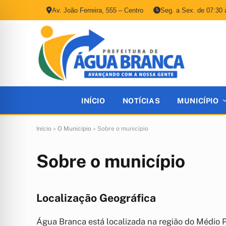
Av. João Ferreira, 555 – Centro
Seg. a Sex. de 07:30 
INÍCIO
NOTÍCIAS
MUNICÍPIO
Início
»
O Município
»
Sobre o município
Sobre o município
Localização Geográfica
Água Branca está localizada na região do Médio 