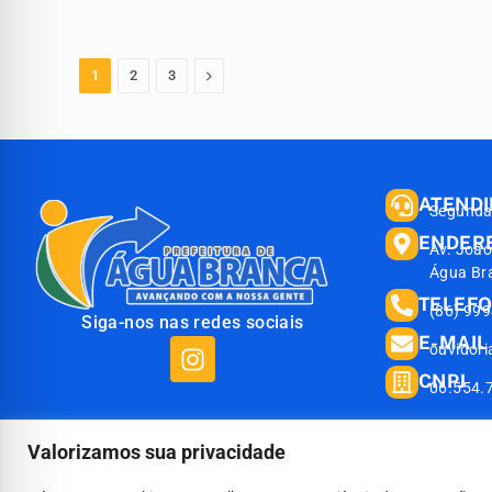
Proximo
1
2
3
ATEND
Segunda 
ENDER
Av. João
Água Br
TELEF
(86) 99
Siga-nos nas redes sociais
E-MAIL
ouvidor
CNPJ
06.554.
Valorizamos sua privacidade