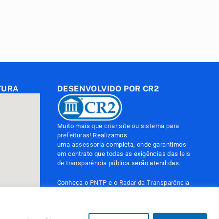
TURA
DESENVOLVIDO POR CR2
Muito mais que
criar site
ou
sistema para
prefeituras
! Realizamos
uma
assessoria
completa, onde garantimos
em contrato que todas as exigências das
leis
de transparência pública
serão atendidas.
Conheça o
PNTP
e o
Radar da Transparência
Pública