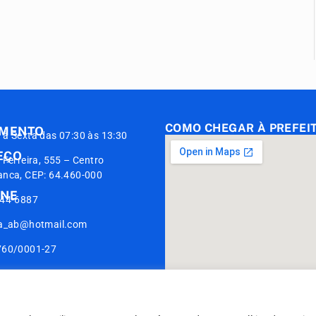
COMO CHEGAR À PREFEI
IMENTO
à Sexta das 07:30 às 13:30
EÇO
 Ferreira, 555 – Centro
anca, CEP: 64.460-000
ONE
944-6887
ia_ab@hotmail.com
760/0001-27