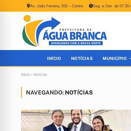
Av. João Ferreira, 555 – Centro
Seg. a Sex. de 07:30 
INÍCIO
NOTÍCIAS
MUNICÍPIO
Início
»
Notícias
NAVEGANDO:
NOTÍCIAS