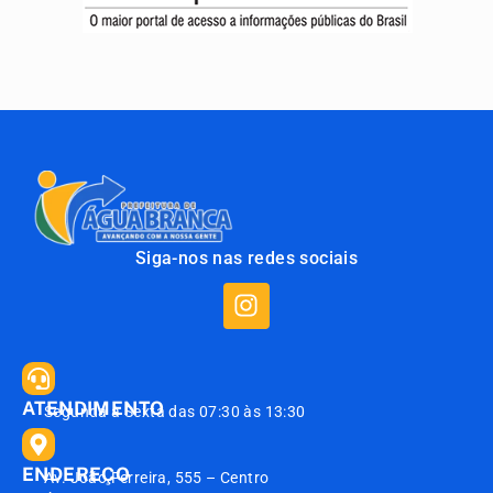
Siga-nos nas redes sociais
ATENDIMENTO
Segunda à Sexta das 07:30 às 13:30
ENDEREÇO
Av. João Ferreira, 555 – Centro