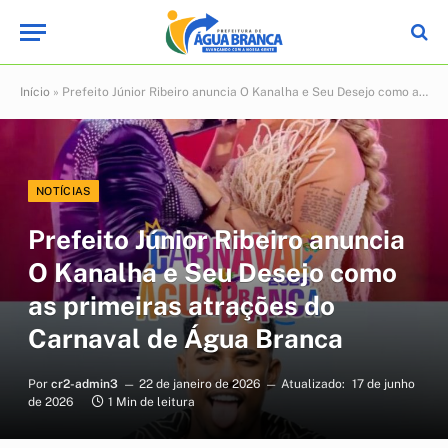
Início
»
Prefeito Júnior Ribeiro anuncia O Kanalha e Seu Desejo como as primeiras atrações do Carnaval de Água Branca
NOTÍCIAS
Prefeito Júnior Ribeiro anuncia
O Kanalha e Seu Desejo como
as primeiras atrações do
Carnaval de Água Branca
Por
cr2-admin3
22 de janeiro de 2026
Atualizado:
17 de junho
de 2026
1 Min de leitura