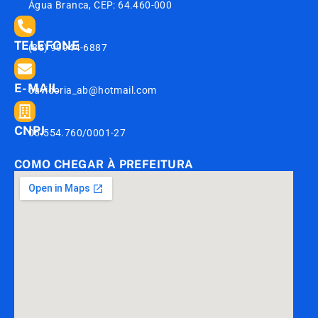
Água Branca, CEP: 64.460-000
TELEFONE
(86) 99944-6887
E-MAIL
ouvidoria_ab@hotmail.com
CNPJ
06.554.760/0001-27
COMO CHEGAR À PREFEITURA